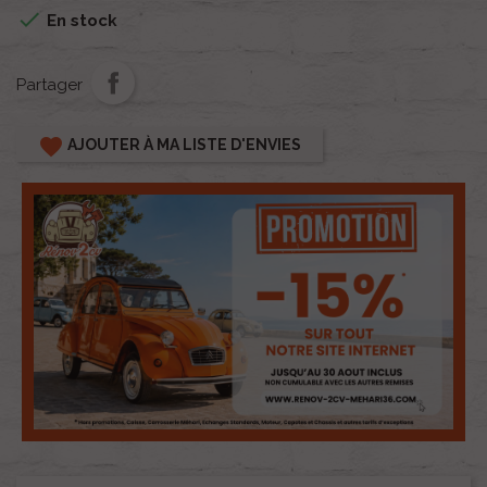

En stock
Partager
favorite
AJOUTER À MA LISTE D'ENVIES