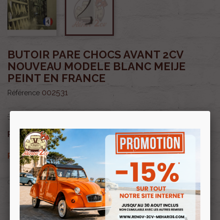
BUTOIR PARE CHOCS AVANT 2CV
NOUVEAU MODELE BLANC MEIJE
PEINT EN FRANCE
002531
Référence
31,00 €
26,35 €
Prix public :
TTC
26,35 €
Renov 2cv
Prix club
:
TTC
OU PAYER EN
Profitez de prix remisés