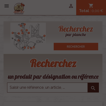


shopping_cart
Total
: 0,00 €
Recherchez
un produit par désignation ou référence
