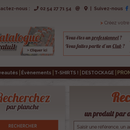
actez-nous :
02 54 27 71 54
|
Suivez-nous
>
Créez votr
Vous êtes un
professionnel
?
Vous faites partie d’un
Club
?
PRO
veautés
Évènements
T-SHIRTS !
DESTOCKAGE
Rec
un produit par d