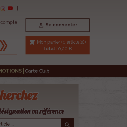
|
e compte

Se connecter
shopping_cart
Mon panier
(0 article(s))
Total
: 0,00 €
MOTIONS
Carte Club
herchez
ésignation ou référence
