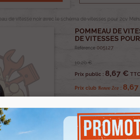
u de vitesse noir avec le schéma de vitesses pour 2cv Méh
POMMEAU DE VITE
DE VITESSES POUR
005127
Référence
10,20 €
8,67 €
Prix public :
TT
8,67
Renov 2cv
Prix club
:
OU PAYER EN
Pommeau de vitesse noir 
Méhari Dyane.