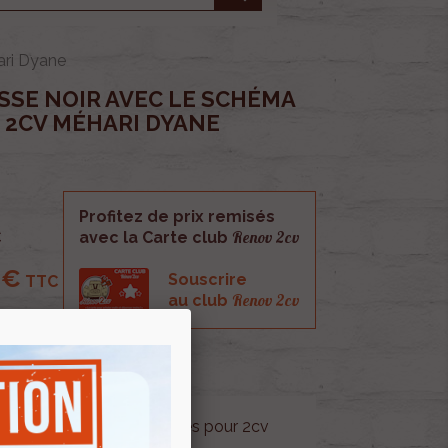
ari Dyane
SSE NOIR AVEC LE SCHÉMA
 2CV MÉHARI DYANE
Profitez de prix remisés
Renov 2cv
C
avec la Carte club
 €
Souscrire
TTC
Renov 2cv
au club
avec le schéma de vitesses pour 2cv