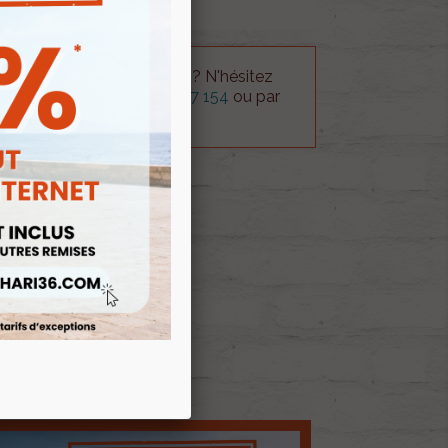
 technique sur le produit ? N'hésitez
rvice technique au
0254 277 154
ou par
ue@gmail.com
.
 AU PANIER
E D'ENVIES