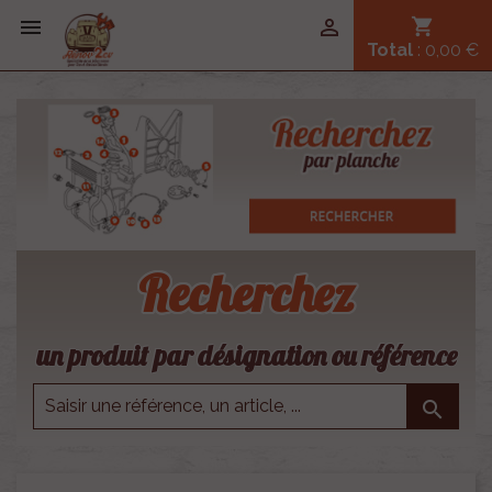


shopping_cart
Total
: 0,00 €
Recherchez
un produit par désignation ou référence
