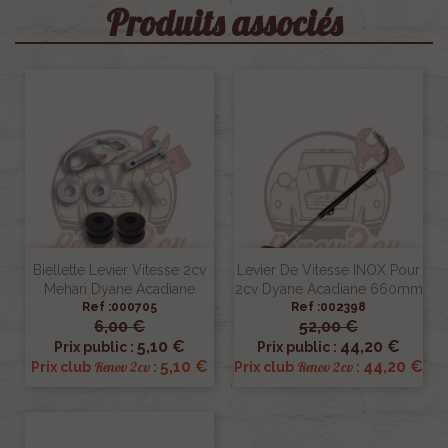
Produits associés
Biellette Levier Vitesse 2cv
Levier De Vitesse INOX Pour
Mehari Dyane Acadiane
2cv Dyane Acadiane 660mm
Ref :000705
Ref :002398
6,00 €
52,00 €
5,10 €
44,20 €
Prix public :
Prix public :
5,10 €
44,20 €
Renov 2cv
Renov 2cv
Prix club
:
Prix club
: