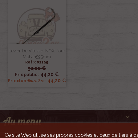
Levier De Vitesse INOX Pour
Mehari595mm
Ref :002399
52,00 €
44,20 €
Prix public :
44,20 €
Renov 2cv
Prix club
:

Au menu
Ce site Web utilise ses propres cookies et ceux de tiers à de