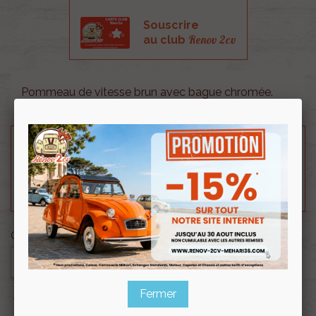
Souscrire
Renov 2cv
au club
Pommeau de vitesse brun avec bague chromée.
Besoin d'un renseignement technique sur le produit
? N'hésitez pas à contacter notre service
technique au
0254 277 154
ou par mail à
renov2cv.technique@gmail.com
.
Quantité

AJOUTER AU PANIER
Fermer

En stock