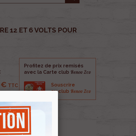
E 12 ET 6 VOLTS POUR
Profitez de prix remisés
Renov 2cv
C
avec la Carte club
 €
Souscrire
TTC
Renov 2cv
au club
olts pour clignotant.