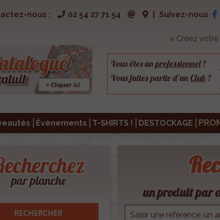
actez-nous :
02 54 27 71 54
|
Suivez-nous
>
Créez votr
Vous êtes un
professionnel
?
Vous faites partie d’un
Club
?
PRO
veautés
Évènements
T-SHIRTS !
DESTOCKAGE
Rec
un produit par d