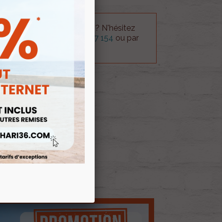
 technique sur le produit ? N'hésitez
rvice technique au
0254 277 154
ou par
ue@gmail.com
.
 AU PANIER
E D'ENVIES