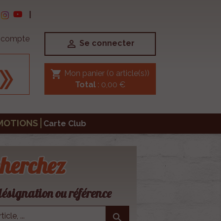
|
e compte

Se connecter
shopping_cart
Mon panier
(0 article(s))
Total
: 0,00 €
MOTIONS
Carte Club
herchez
ésignation ou référence
