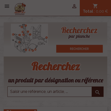


shopping_cart
Total
: 0,00 €
Recherchez
un produit par désignation ou référence
