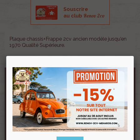
Souscrire
Renov 2cv
au club
Plaque chassis+Frappe 2cv ancien modèle jusqu'en
1970 Qualité Supérieure.
Personnalisation
N'oubliez pas de sauvegarder votre personnalisation
pour pouvoir l'ajouter au panier.
COPIE CARTE GRISE
CHOISIR UN FICHIER
Aucun fichier sélectionné
.png .jpg .gif