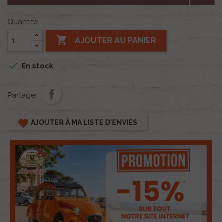
Quantité

AJOUTER AU PANIER

En stock
Partager
favorite
AJOUTER À MA LISTE D'ENVIES