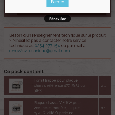
Fermer
ENREGISTRER LA PERSONNALISATION
Rénov 2cv
Besoin d'un renseignement technique sur le produit
? N'hésitez pas à contacter notre service
technique au
0254 277 154
ou par mail à
renov2cv.technique@gmail.com
.
Ce pack contient
Forfait frappe pour plaque
x 1
châssis référence 477, 3854 ou
3855
Plaque chassis VIERGE pour
x 1
2cv ancien modèle jusqu'en
1970 Qualité Supérieure