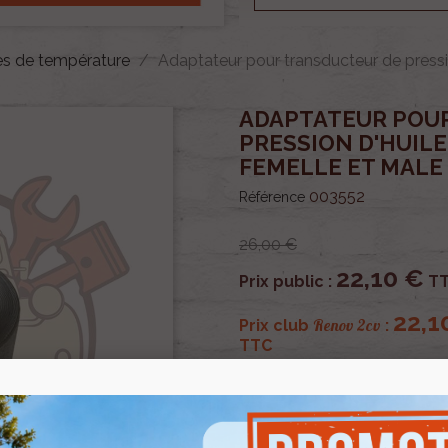
es de température
Adaptateur pour transducteur de pressi
ADAPTATEUR POU
PRESSION D'HUILE
FEMELLE ET MALE
003552
Référence
26,00 €
22,10 €
Prix public :
T
22,1
Renov 2cv
Prix club
:
TTC
OU PAYER EN