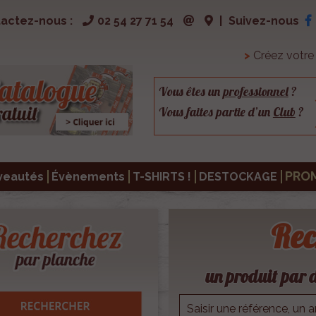
actez-nous :
02 54 27 71 54
|
Suivez-nous
>
Créez votr
Vous êtes un
professionnel
?
Vous faites partie d’un
Club
?
PRO
veautés
Évènements
T-SHIRTS !
DESTOCKAGE
Rec
un produit par d