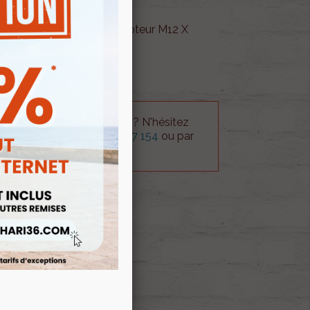
eur de pression d'huile moteur M12 X
 technique sur le produit ? N'hésitez
rvice technique au
0254 277 154
ou par
ue@gmail.com
.
 AU PANIER