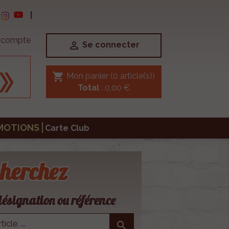
|
e compte

Se connecter
shopping_cart
Mon panier
(0 article(s))
Total
: 0,00 €
MOTIONS
Carte Club
herchez
ésignation ou référence
