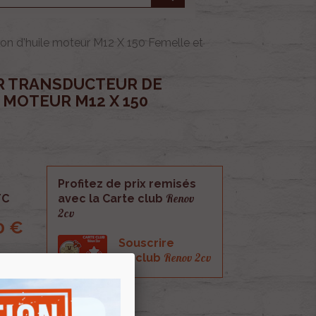
on d'huile moteur M12 X 150 Femelle et
R TRANSDUCTEUR DE
 MOTEUR M12 X 150
Profitez de prix remisés
Renov
TC
avec la Carte club
2cv
0 €
Souscrire
Renov 2cv
au club