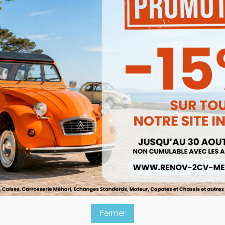
Adaptateur pour transduct
150 Femelle et Male.
.
Besoin d'un renseignement
pas à contacter notre se
mail à
renov2cv.techniq
Quantité

AJOUTER

En stock
Fermer
Partager