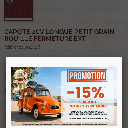
CAPOTE 2CV LONGUE PETIT GRAIN
ROUILLE FERMETURE EXT
002726
Référence
340,00 €
Prix public :
TTC
316,20 €
Renov 2cv
Prix club
:
TTC
OU PAYER EN
Profitez de prix remisés
Renov 2cv
avec la Carte club