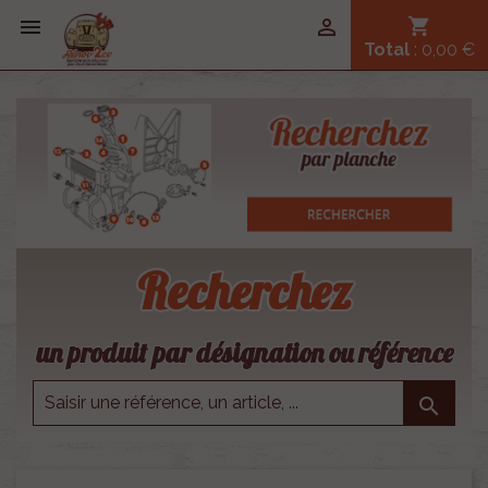


shopping_cart
Total
: 0,00 €
Recherchez
un produit par désignation ou référence
