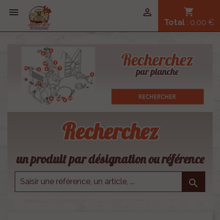


shopping_cart
Total
: 0,00 €
Recherchez
un produit par désignation ou référence
