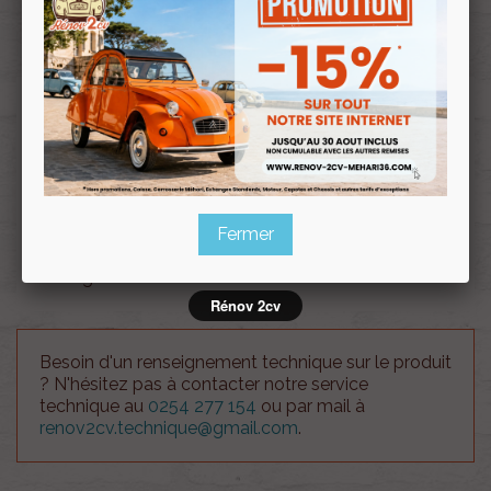
Souscrire
Renov 2cv
au club
Capote 2cv longue petit grain brun grenat fermeture
ext.
Veuillez, avant validation de votre commande, bien
vérifier la couleur ainsi que votre mode de
fermeture/ouverture.
Fermer
Cet article étant un article fragile, il ne sera ni repris ni
échangé.
Rénov 2cv
Besoin d'un renseignement technique sur le produit
? N'hésitez pas à contacter notre service
technique au
0254 277 154
ou par mail à
renov2cv.technique@gmail.com
.