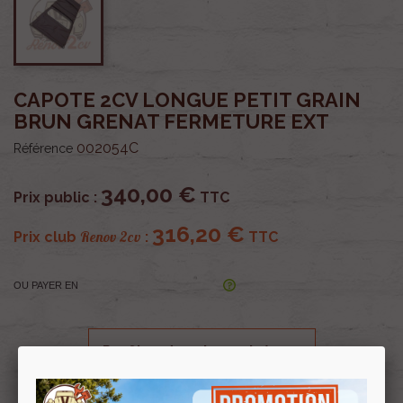
CAPOTE 2CV LONGUE PETIT GRAIN
BRUN GRENAT FERMETURE EXT
002054C
Référence
340,00 €
Prix public :
TTC
316,20 €
Renov 2cv
Prix club
:
TTC
OU PAYER EN
Profitez de prix remisés
Renov 2cv
avec la Carte club