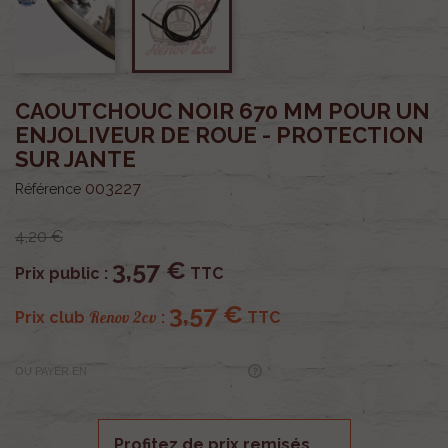
CAOUTCHOUC NOIR 670 MM POUR UN
ENJOLIVEUR DE ROUE - PROTECTION
SUR JANTE
003227
Référence
4,20 €
3,57 €
Prix public :
TTC
3,57 €
Renov 2cv
Prix club
:
TTC
OU PAYER EN
Profitez de prix remisés