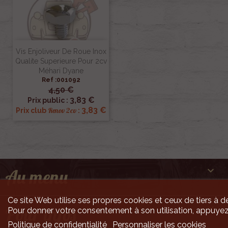
Vis Enjoliveur De Roue Inox
Qualite Superieure Pour 2cv
Méhari Dyane
Ref :001092
4,50 €
3,83 €
Prix public :
3,83 €
Renov 2cv
Prix club
:

Au menu
Ce site Web utilise ses propres cookies et ceux de tiers à de

Pour infos
Pour donner votre consentement à son utilisation, appuyez
Politique de confidentialité
Personnaliser les cookies