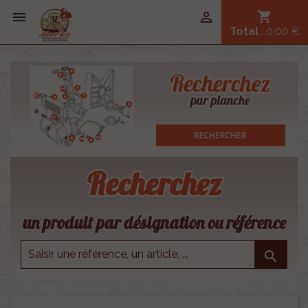


shopping_cart
Total
: 0,00 €
Recherchez
un produit par désignation ou référence
