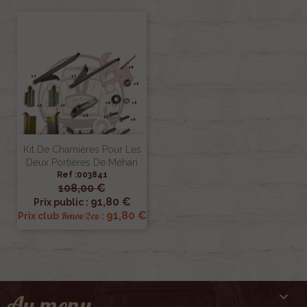
Kit De Charnières Pour Les
Deux Portières De Méhari
Ref :003841
108,00 €
91,80 €
Prix public :
91,80 €
Renov 2cv
Prix club
:

Au menu