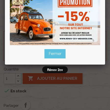
Souscrire
Renov 2cv
au club
Besoin d'un renseignement technique sur le produit
? N'hésitez pas à contacter notre service
technique au
0254 277 154
ou par mail à
renov2cv.technique@gmail.com
.
Fermer
Quantité
Rénov 2cv

AJOUTER AU PANIER

En stock
Partager