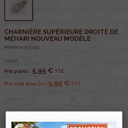
CHARNIÈRE SUPÉRIEURE DROITE DE
MÉHARI NOUVEAU MODÈLE
001491
Référence
7,00 €
5,95 €
Prix public :
TTC
5,95 €
Renov 2cv
Prix club
:
TTC
OU PAYER EN
Profitez de prix remisés
Renov 2cv
avec la Carte club