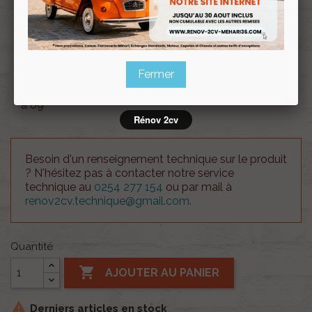
Souscrire
Renov 2cv
au club
Fermer
Joint caoutchouc etanchéité pour capot Ami 6 de 61
à 69
Rénov 2cv
Besoin d'un renseignement technique sur le produit
? N'hésitez pas à contacter notre service
technique au
0254 277 154
ou par mail à
renov2cv.technique@gmail.com
.
Quantité

AJOUTER AU PANIER

Derniers articles en stock