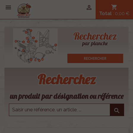


shopping_cart
Total
: 0,00 €
Recherchez
un produit par désignation ou référence
