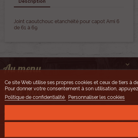
Description
Joint caoutchouc etanchéité pour capot Ami 6
de 61 à 69

Au menu
Ce site Web utilise ses propres cookies et ceux de tiers à de

Pour infos
Pour donner votre consentement à son utilisation, appuyez
Politique de confidentialité
Personnaliser les cookies

Mais encore ...
Développement Code Optimisé, Pole Position et Qualité de Service par Processx
www.processx.fr -
création site internet orléans
-
Site
agréé
QualiNet ©
- N°SIRET 7916 3535