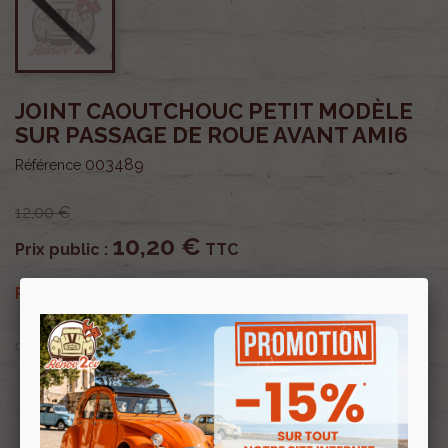
JOINT CAOUTCHOUC PETIT MODÈLE
SUR PASSAGE DE ROUE AVANT AMI6
003489
Référence
12,00 €
10,20 €
Prix public :
TTC
10,20 €
Renov 2cv
Prix club
:
TTC
OU PAYER EN
Profitez de prix remisés
Renov 2cv
avec la Carte club