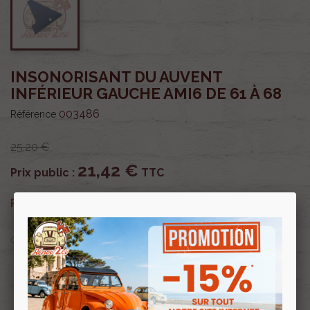
INSONORISANT DU AUVENT
INFÉRIEUR GAUCHE AMI6 DE 61 À 68
003486
Référence
25,20 €
21,42 €
Prix public :
TTC
21,42 €
Renov 2cv
Prix club
:
TTC
OU PAYER EN
Profitez de prix remisés
Renov 2cv
avec la Carte club