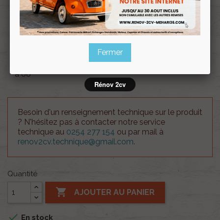
Souscrire
Renov 2cv
au club
Fermer
Insonorisant du auvent inférieur gauche Ami6 de 61
à 68
Rénov 2cv
Besoin d'un renseignement technique sur le produit
? N'hésitez pas à contacter notre service
technique au
0254 277 154
ou par mail à
renov2cv.technique@gmail.com
.
Quantité

AJOUTER AU PANIER

En stock