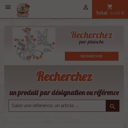


shopping_cart
Total
: 0,00 €
Recherchez
un produit par désignation ou référence
