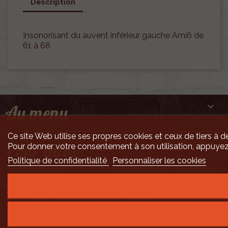
Description
Insonorisant du auvent inférieur gauche Ami6 de
61 à 68

Au menu
Ce site Web utilise ses propres cookies et ceux de tiers à de

Pour infos
Pour donner votre consentement à son utilisation, appuyez
Politique de confidentialité
Personnaliser les cookies

Mais encore ...
Développement Code Optimisé, Pole Position et Qualité de Service par Processx
www.processx.fr -
création site internet orléans
-
Site
agréé
QualiNet ©
- N°SIRET 7916 3535