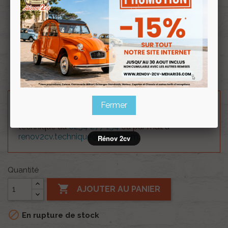
Souscrire
Renov 2cv
au club
Insonorisant du tablier avant droit ami6 de 61 à 69.
Fermer
Besoin d'un renseignement technique sur le produit
? N'hésitez pas à contacter notre service
technique au
0254 277 154
ou par mail à
renov2cv.technique@gmail.com
.
Rénov 2cv
Quantité

AJOUTER AU PANIER

En rupture de stock