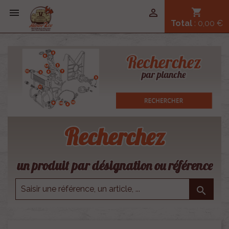


shopping_cart
Total
: 0,00 €
Recherchez
un produit par désignation ou référence
