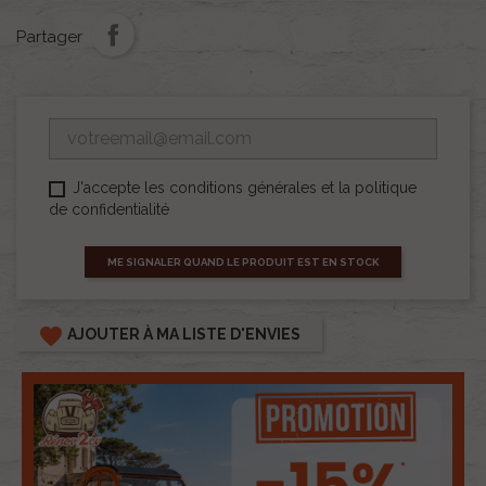
Partager
J'accepte les conditions générales et la politique
de confidentialité
ME SIGNALER QUAND LE PRODUIT EST EN STOCK
favorite
AJOUTER À MA LISTE D'ENVIES