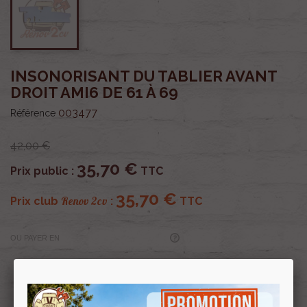
INSONORISANT DU TABLIER AVANT
DROIT AMI6 DE 61 À 69
003477
Référence
42,00 €
35,70 €
Prix public :
TTC
35,70 €
Renov 2cv
Prix club
:
TTC
OU PAYER EN
Profitez de prix remisés
Renov 2cv
avec la Carte club