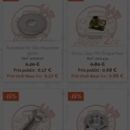
Rondelle M7 Tete Moyenne
15mm
Ecrou Clips M7 Zingue Noir
Ref :000616
Ref :000434
0,20 €
0,80 €
0,17 €
0,68 €
Prix public :
Prix public :
0,17 €
0,68 €
Renov 2cv
Renov 2cv
Prix club
:
Prix club
:
-15%
-15%