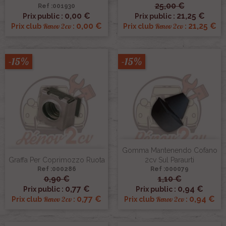
25,00 €
Ref :001930
0,00 €
21,25 €
Prix public :
Prix public :
0,00 €
21,25 €
Renov 2cv
Renov 2cv
Prix club
:
Prix club
:
-15%
-15%
Gomma Mantenendo Cofano
Graffa Per Coprimozzo Ruota
2cv Sul Paraurti
Ref :000286
Ref :000079
0,90 €
1,10 €
0,77 €
0,94 €
Prix public :
Prix public :
0,77 €
0,94 €
Renov 2cv
Renov 2cv
Prix club
:
Prix club
: