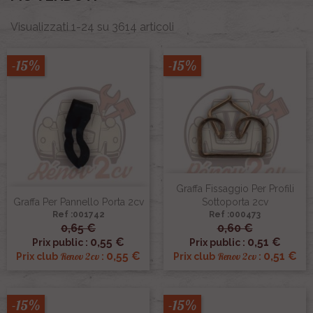
Visualizzati 1-24 su 3614 articoli
-15%
-15%
Graffa Fissaggio Per Profili
Graffa Per Pannello Porta 2cv
Sottoporta 2cv
Ref :001742
Ref :000473
0,65 €
0,60 €
0,55 €
0,51 €
Prix public :
Prix public :
0,55 €
0,51 €
Renov 2cv
Renov 2cv
Prix club
:
Prix club
:
-15%
-15%