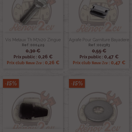
Vis Metaux Th M7x20 Zingue
Agrafe Pour Garniture Bayadere
Ref :000429
Ref :002383
0,30 €
0,55 €
0,26 €
0,47 €
Prix public :
Prix public :
0,26 €
0,47 €
Renov 2cv
Renov 2cv
Prix club
:
Prix club
:
-15%
-15%