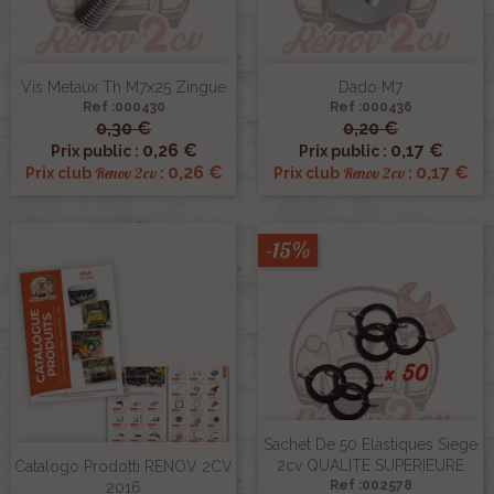
Vis Metaux Th M7x25 Zingue
Dado M7
Ref :000430
Ref :000436
0,30 €
0,20 €
0,26 €
0,17 €
Prix public :
Prix public :
0,26 €
0,17 €
Renov 2cv
Renov 2cv
Prix club
:
Prix club
:
-15%
Sachet De 50 Elastiques Siege
2cv QUALITE SUPERIEURE
Catalogo Prodotti RENOV 2CV
Ref :002578
2016