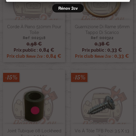
Rénov 2cv
Corde À Piano 510mm Pour
Guarnizione Di Rame 16mm
Toile
Tappo Di Scarico
Ref :002518
Ref :000322
0,98 €
0,38 €
0,84 €
0,33 €
Prix public :
Prix public :
0,84 €
0,33 €
Renov 2cv
Renov 2cv
Prix club
:
Prix club
:
-15%
-15%
Joint Tubique 08 Lockheed
Vis À Tôle TFB Pozi 3.5 X 13