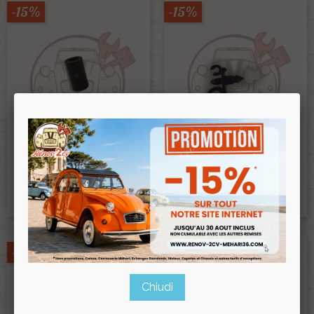
-15%
-15%
Joint Tubique 08 Lhm Tuyau
Staffa Di Fissaggio Per Tubo
3.5mm
Freno E Tubo Benzina
Ref :000420
Ref :001119
0,60 €
2,50 €
0,51 €
2,12 €
Prix public :
Prix public :
0,51 €
2,12 €
Renov 2cv
Renov 2cv
Prix club
:
Prix club
:
-15%
-15%
Chiudi