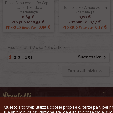
Butee Caoutchouc De Capot
2cv Petit Modele
Rondella M7 Ampio 20mm
Ref :000670
Ref :000432
0,65 €
0,20 €
0,55 €
0,17 €
Prix public :
Prix public :
0,55 €
0,17 €
Renov 2cv
Renov 2cv
Prix club
:
Prix club
:
Visualizzati 1-24 su 3614 articoli
1

Successivo
2
3
…
151

Torna all'inizio

Prodotti
Questo sito web utilizza cookie propri e di terze parti per mi

tue abitudini di navigazione. Per dare il tuo consenso al suo 