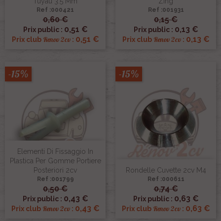
Tuyau 3.5 Mm
Zing
Ref :000421
Ref :001931
0,60 €
0,15 €
0,51 €
0,13 €
Prix public :
Prix public :
0,51 €
0,13 €
Renov 2cv
Renov 2cv
Prix club
:
Prix club
:
-15%
-15%
Elementi Di Fissaggio In
Plastica Per Gomme Portiere
Posteriori 2cv
Rondelle Cuvette 2cv M4
Ref :001799
Ref :000611
0,50 €
0,74 €
0,43 €
0,63 €
Prix public :
Prix public :
0,43 €
0,63 €
Renov 2cv
Renov 2cv
Prix club
:
Prix club
: