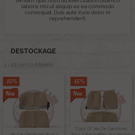
veniam, quis nostrud exercitation ullamco
laboris nisi ut aliquip ex ea commodo
consequat. Duis aute irure dolor in
reprehenderit.
DESTOCKAGE
1 - 23 von 23 Artikel(n)
-15%
-15%
Neu
Neu
Copy Of Jeu De Garnitures
Jeu De Garnitures Pour 2
Pour 2 Banquettes 2cv Velours