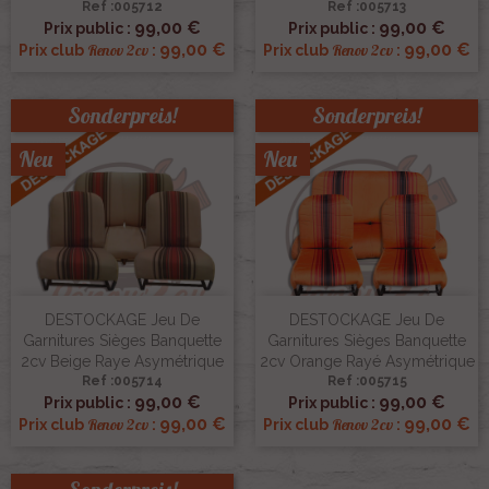
Ref :005712
Ref :005713
99,00 €
99,00 €
Prix public :
Prix public :
99,00 €
99,00 €
Renov 2cv
Renov 2cv
Prix club
:
Prix club
:
Sonderpreis!
Sonderpreis!
Neu
Neu
DESTOCKAGE Jeu De
DESTOCKAGE Jeu De
Garnitures Sièges Banquette
Garnitures Sièges Banquette
2cv Beige Raye Asymétrique
2cv Orange Rayé Asymétrique
Ref :005714
Ref :005715
99,00 €
99,00 €
Prix public :
Prix public :
99,00 €
99,00 €
Renov 2cv
Renov 2cv
Prix club
:
Prix club
: