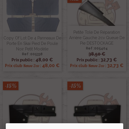
Petite Tole De Réparation
Arrière Gauche 2cv Queue De
Copy Of Lot De 4 Panneaux De
Pie DESTOCKAGE
Porte En Skai Pied De Poule
Ref :005404
Noir Petit Modèle
38,50 €
Ref :005338
48,00 €
32,73 €
Prix public :
Prix public :
48,00 €
32,73 €
Renov 2cv
Renov 2cv
Prix club
:
Prix club
:
-15%
-15%