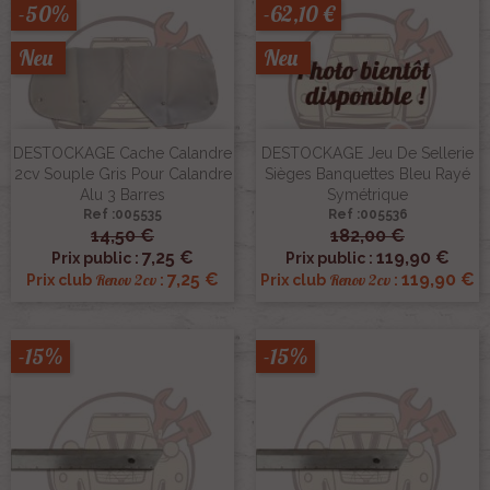
-50%
-62,10 €
Neu
Neu
DESTOCKAGE Cache Calandre
DESTOCKAGE Jeu De Sellerie
2cv Souple Gris Pour Calandre
Sièges Banquettes Bleu Rayé
Alu 3 Barres
Symétrique
Ref :005535
Ref :005536
14,50 €
182,00 €
7,25 €
119,90 €
Prix public :
Prix public :
7,25 €
119,90 €
Renov 2cv
Renov 2cv
Prix club
:
Prix club
:
-15%
-15%