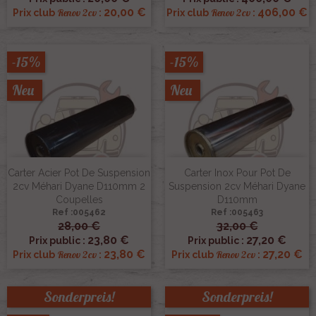
20,00 €
406,00 €
Renov 2cv
Renov 2cv
Prix club
:
Prix club
:
-15%
-15%
Neu
Neu
Carter Acier Pot De Suspension
Carter Inox Pour Pot De
2cv Méhari Dyane D110mm 2
Suspension 2cv Méhari Dyane
Coupelles
D110mm
Ref :005462
Ref :005463
28,00 €
32,00 €
23,80 €
27,20 €
Prix public :
Prix public :
23,80 €
27,20 €
Renov 2cv
Renov 2cv
Prix club
:
Prix club
:
Sonderpreis!
Sonderpreis!