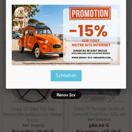
Copy Of Stoßstangenhalter
Copy Of Stoßstangenhalter
Vorne Links 2cv
Vorne Links 2cv
Ref :005071
Ref :005072
6,25 €
6,25 €
5,31 €
5,31 €
Prix public :
Prix public :
5,31 €
5,31 €
Renov 2cv
Renov 2cv
Prix club
:
Prix club
:
-30%
Neu
Schließen
Rénov 2cv
Copy Of Passage De Roue
Copy Of Gitter Für Das
Complet Droit Pour AZU 250
Motorlüftergehäuse 2cv Mehari
Ref :D00010
602cc
580,00 €
Ref :005073
20,00 €
406,00 €
Prix public :
Prix public :