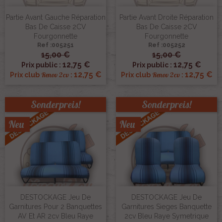
Partie Avant Gauche Réparation
Partie Avant Droite Réparation
Bas De Caisse 2CV
Bas De Caisse 2CV
Fourgonnette
Fourgonnette
Ref :005251
Ref :005252
15,00 €
15,00 €
12,75 €
12,75 €
Prix public :
Prix public :
12,75 €
12,75 €
Renov 2cv
Renov 2cv
Prix club
:
Prix club
:
Sonderpreis!
Sonderpreis!
Neu
Neu
DESTOCKAGE Jeu De
DESTOCKAGE Jeu De
Garnitures Pour 2 Banquettes
Garnitures Sieges Banquette
AV Et AR 2cv Bleu Raye
2cv Bleu Raye Symetrique