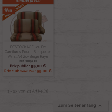
Sonderpreis!
Neu
DESTOCKAGE Jeu De
Garnitures Pour 2 Banquettes
AV Et AR 2cv Beige Rayé
Ref :005716
99,00 €
Prix public :
99,00 €
Renov 2cv
Prix club
:
1 - 23 von 23 Artikel(n)

Zum Seitenanfang